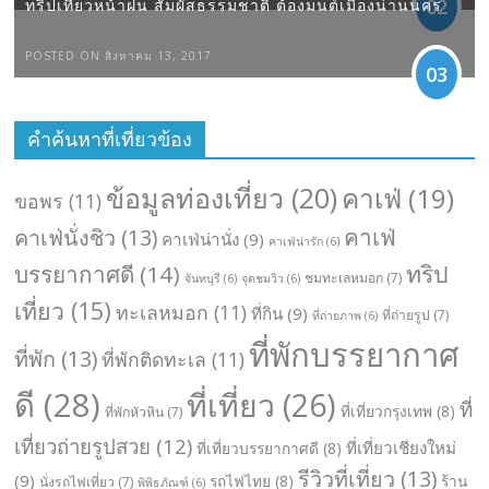
02
ทริปเที่ยวหน้าฝน สัมผัสธรรมชาติ ต้องมนต์เมืองน่านนคร
POSTED ON สิงหาคม 13, 2017
03
คำค้นหาที่เที่ยวข้อง
ข้อมูลท่องเที่ยว
(20)
คาเฟ่
(19)
ขอพร
(11)
คาเฟ่
คาเฟ่นั่งชิว
(13)
คาเฟ่น่านั่ง
(9)
คาเฟ่น่ารัก
(6)
ทริป
บรรยากาศดี
(14)
ชมทะเลหมอก
(7)
จันทบุรี
(6)
จุดชมวิว
(6)
เที่ยว
(15)
ทะเลหมอก
(11)
ที่กิน
(9)
ที่ถ่ายรูป
(7)
ที่ถ่ายภาพ
(6)
ที่พักบรรยากาศ
ที่พัก
(13)
ที่พักติดทะเล
(11)
ดี
(28)
ที่เที่ยว
(26)
ที่
ที่เที่ยวกรุงเทพ
(8)
ที่พักหัวหิน
(7)
เที่ยวถ่ายรูปสวย
(12)
ที่เที่ยวเชียงใหม่
ที่เที่ยวบรรยากาศดี
(8)
รีวิวที่เที่ยว
(13)
(9)
รถไฟไทย
(8)
ร้าน
นั่งรถไฟเที่ยว
(7)
พิพิธภัณฑ์
(6)