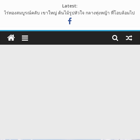
Skip
Latest:
to
ไร่ทองสมบูรณ์คลับ เขาใหญ่ ต้นไม้รูปหัวใจ กลางทุ่งหญ้า ที่โอบล้อมไป
content
ด้วนขุนเขา
อุทยานหินเขางู อ.เมืองราชบุรี แหล่งท่องเที่ยวเชิงธรรมชาติ ที่น่าแวะ
108guide
มาเช็คอิน
เขาพระยาเดินธง จุดชมวิวพระอาทิตย์ขึ้น ชมวิวทะเลหมอก จังหวัด
เว็บ
ลพบุรี
นาเขา คาเฟ่ คาเฟ่สไตล์นาบันได ปากช่อง เขาใหญ่
ท่อง
วัดสักน้อย วัดร้างสมัยอยุธยา โบราณสถาน ย่าน บางกรวย จังหวัด
นนทบุรี
เที่ยว
รีวิว
การ
เดิน
ทาง
สถาน