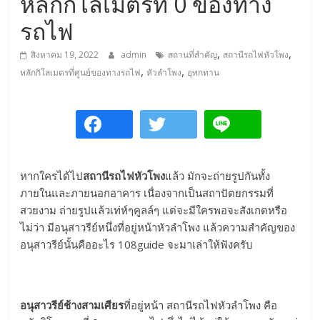
หลักกิโลเมตรที่ 0 ของทาง
การ
รถไฟ
เดิน
ทาง
,
,
สิงหาคม 19, 2022
admin
สถานที่สำคัญ
สถานีรถไฟหัวโพง
สถาน
,
,
หลักกิโลเมตรที่ศูนย์ของทางรถไฟ
หัวลำโพง
อุทกทาน
ที่
ท่อง
เที่ยว
ที่
เที่ยว
ที่
หากใครได้ไป
สถานีรถไฟหัวโพง
แล้ว มักจะถ่ายรูปกันทั้ง
กิน
ภายในและภายนอกอาคาร เนื่องจากเป็นสถาปัตยกรรมที่
ที่พัก
สวยงาม ถ่ายรูปแล้วเท่ห์ๆคูลล์ๆ แต่จะมีใครพอจะสังเกตหรือ
มากมาย
ไม่ว่า มีอนุสาวรีย์หนึ่งที่อยู่หน้าหัวลำโพง แล้วความสำคัญของ
อนุสาวรีย์นั้นคืออะไร 108guide จะมาเล่าให้ฟังครับ
อนุสาวรีย์ช้างสามเศียร
ที่อยู่หน้า สถานีรถไฟหัวลำโพง คือ