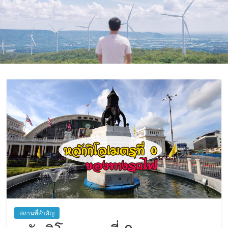
ที่
ท่อง
เที่ยว
ที่
เที่ยว
ที่
กิน
ที่พัก
มากมาย
เว็บ
ท่อง
เที่ยว
สถานที่สำคัญ
รีวิว