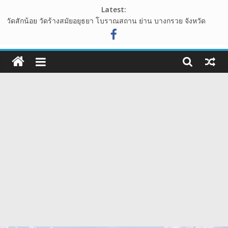
Skip
Latest:
to
วัดสักน้อย วัดร้างสมัยอยุธยา โบราณสถาน ย่าน บางกรวย จังหวัด
content
นนทบุรี
ไร่ทองสมบูรณ์คลับ เขาใหญ่ ต้นไม้รูปหัวใจ กลางทุ่งหญ้า ที่โอบล้อมไป
108guide
ด้วนขุนเขา
อุทยานหินเขางู อ.เมืองราชบุรี แหล่งท่องเที่ยวเชิงธรรมชาติ ที่น่าแวะ
เว็บ
มาเช็คอิน
เขาพระยาเดินธง จุดชมวิวพระอาทิตย์ขึ้น ชมวิวทะเลหมอก จังหวัด
ท่อง
ลพบุรี
นาเขา คาเฟ่ คาเฟ่สไตล์นาบันได ปากช่อง เขาใหญ่
เที่ยว
รีวิว
การ
เดิน
ทาง
สถาน