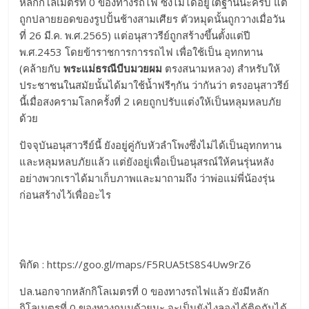
หลักกิโลเมตรที่ 0 ของทางรถไฟ ซึ่งไม่ได้อยู่ใต้ฐานนะครับ แต่
ถูกปลายยอดของรูปปั้นช้างสามเศียร ตัวหมุดนั้นถูกวางเมื่อวัน
ที่ 26 มี.ค. พ.ศ.2565) แต่อนุสาวรีย์ถูกสร้างขึ้นตั้งแต่ปี
พ.ศ.2453 โดยข้าราชการการรถไฟ เพื่อใช้เป็น อุทกทาน
(คล้ายกับ
พระแม่ธรณีบีบมวยผม
ตรงสนามหลวง) สำหรับให้
ประชาชนในสมัยนั้นได้มาใช้น้ำฟรีๆกัน ว่ากันว่า ตรงอนุสาวรีย์
นี้เมื่อสงครามโลกครั้งที่ 2 เคยถูกปรับแต่งให้เป็นหลุมหลบภัย
ด้วย
ปัจจุบันอนุสาวรีย์นี้ ยังอยู่คู่กับหัวลำโพงซึ่งไม่ได้เป็นอุทกทาน
และหลุมหลบภัยแล้ว แต่ยังอยู่เพื่อเป็นอนุสรณ์ให้คนรุ่นหลัง
อย่างพวกเราได้มาเก็บภาพและมาถามถึง ว่าพ่อแม่พี่น้องรุ่น
ก่อนสร้างไว้เพื่ออะไร
พิกัด :
https://goo.gl/maps/F5RUA5tS8S4Uw9rZ6
ปล.นอกจากหลักกิโลเมตรที่ 0 ของทางรถไฟแล้ว ยังมี
หลัก
กิโลเมตรที่ 0 ของทางถนน
ด้วยนะ จะเป็นยังไงลองได้ติดกันได้