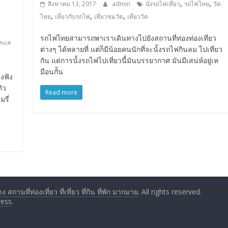
,
,
สิงหาคม 13, 2017
admin
นั่งรถไฟเที่ยว
รถไฟไทย
วัด
,
,
,
ไทย
เที่ยวกับรถไฟ
เที่ยวชมวัด
เที่ยววัด
รถไฟไทยสามารถพาเราเดินทางไปยังสถานที่ท่องท่องเที่ยว
วทะเล
ต่างๆ ได้หลายที่ แต่ก็มีน้อยคนนักที่จะนั้งรถไฟกินลม ไปเที่ยว
กัน แต่การนั้งรถไฟไปเที่ยวนี้มันบรรยากาศ มันมีเสน่ห์อยู่เห
มือนกััน
่งฟัง
ัว
Read more
รี่
สถานที่ท่องเที่ยว ที่เที่ยว ที่กิน ที่พัก มากมาย
. All rights reserved.
ess
.