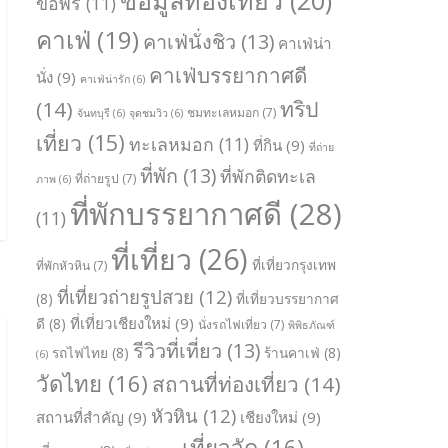
ขอพร
(11)
คาเฟ่
(19)
คาเฟ่นั่งชิว
(13)
คาเฟ่น่า
คาเฟ่บรรยากาศดี
นั่ง
(9)
คาเฟ่น่ารัก
(6)
ทริป
(14)
ชมทะเลหมอก
(7)
จันทบุรี
(6)
จุดชมวิว
(6)
เที่ยว
(15)
ทะเลหมอก
(11)
ที่กิน
(9)
ที่ถ่าย
ที่พัก
(13)
ที่พักติดทะเล
ที่ถ่ายรูป
(7)
ภาพ
(6)
ที่พักบรรยากาศดี
(28)
(11)
ที่เที่ยว
(26)
ที่เที่ยวกรุงเทพ
ที่พักหัวหิน
(7)
ที่เที่ยวถ่ายรูปสวย
(12)
(8)
ที่เที่ยวบรรยากาศ
ที่เที่ยวเชียงใหม่
(9)
ดี
(8)
นั่งรถไฟเที่ยว
(7)
พิพิธภัณฑ์
รีวิวที่เที่ยว
(13)
รถไฟไทย
(8)
ร้านคาเฟ่
(8)
(6)
วัดไทย
(16)
สถานที่ท่องเที่ยว
(14)
หัวหิน
(12)
สถานที่สำคัญ
(9)
เชียงใหม่
(9)
เที่ยววัด
(16)