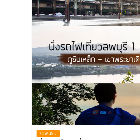
ทาง
สถาน
ที่
ท่อง
เที่ยว
ที่
เที่ยว
ที่
กิน
ที่พัก
มากมาย
รีวิวที่เที่ยว