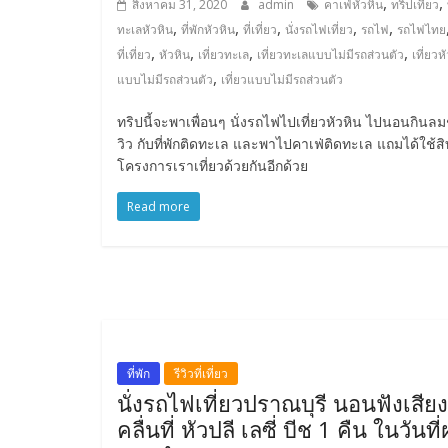
,
,
สิงหาคม 31, 2020
admin
คาเฟ่หัวหิน
ทริปเที่ยว
,
,
,
,
,
ทะเลหัวหิน
ที่พักหัวหิน
ที่เที่ยว
นั่งรถไฟเที่ยว
รถไฟ
รถไฟไทย
,
,
,
,
ที่เที่ยว
หัวหิน
เที่ยวทะเล
เที่ยวทะเลแบบไม่มีรถส่วนตัว
เที่ยวห
,
แบบไม่มีรถส่วนตัว
เที่ยวแบบไม่มีรถส่วนตัว
ทริปนี้จะพาเพื่อนๆ นั่งรถไฟไปเที่ยวหัวหิน ไปนอนกินล
วิว กับที่พักติดทะเล และพาไปคาเฟ่ติดทะเล แถมได้ใช้สิ
โครงการเราเที่ยวด้วยกันอีกด้วย
Read more
ที่พัก
รีวิวที่เที่ยว
นั่งรถไฟเที่ยวปราณบุรี นอนฟังเสียง
คลื่นที่ หัวปลี เลซี่ บีช 1 คืน ในวันที