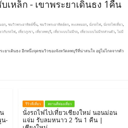
 ภูซับเหล็ก -​ เขาพระยาเดินธง 1คืน
,
,
,
,
,
,
มอก
ชมวิวพระอาทิตย์ขึ้น
ชมวิวพระอาทิตย์ตก
ทะเลหมอก
นั่งรถไฟ
นั่งรถไฟเที่ยว
,
,
,
,
,
ี่ยวกับรถไฟ
เที่ยวภูเขา
เที่ยวลพบุรี
เที่ยวแบบไม่มีรถ
เที่ยวแบบไม่มีรถส่วนตัว
ไม่มี
าพระยาเดินธง อีกหนึ่งจุดชมวิวของจังหวัดลพบุรีที่น่าสนใจ อยู่ไม่ไกลจากตัว
รีวิวที่เที่ยว
สถานที่ท่องเที่ยว
าน
นั่งรถไฟไปเที่ยวเชียงใหม่ นอนม่อน
ูน-
แจ่ม รับลมหนาว 2 วัน 1 คืน |
เชียงใหม่