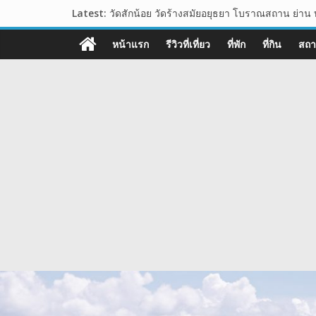
Skip
นาเขา คาเฟ่ คาเฟ่สไตล์นาบันได ปากช่อง เขาใ
Latest:
to
วัดสักน้อย วัดร้างสมัยอยุธยา โบราณสถาน ย่าน 
108guide
content
ไร่ทองสมบูรณ์คลับ เขาใหญ่ ต้นไม้รูปหัวใจ กลาง
หน้าแรก
รีวิวที่เที่ยว
ที่พัก
ที่กิน
สถาน
อุทยานหินเขางู อ.เมืองราชบุรี แหล่งท่องเที่ยวเช
เว็บ
เขาพระยาเดินธง จุดชมวิวพระอาทิตย์ขึ้น ชมวิวท
ท่อง
เที่ยว
รีวิว
การ
เดิน
ทาง
สถาน
ที่