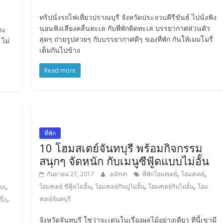
ทริปนั่งรถไฟเที่ยวปราณบุรี จังหวัดประจวบคีรีขันธ์ ไปนั่งฟัง
นอนฟังเสียงคลื่นทะเล กับพี่พักติดทะเล บรรยากาศส่วนตัว
าะ
สุดๆ ถ่ายรูปสวยๆ กับบรรยากาศดีๆ ของที่พัก กันให้เมมโมรี่
ไม่
เต็มกันไปข้าง
Read more
ที่พัก
10 โฮมสเตย์จันทบุรี พร้อมกิจกรรม
สนุกๆ จัดหนัก กับเมนูซีฟู้ดแบบไม่อั้น
,
,
กันยายน 27, 2017
admin
ที่พักโฮมสเตย์
โฮมสเตย์
,
,
,
,
โฮมสเตย์ ซีฟู๊ดไม่อั้น
โฮมสเตย์กินปูไม่อั้น
โฮมสเตย์กินไม่อั้น
โฮม
นรถ
,
สเตย์จันทบุรี
ิ้ง
จังหวัดจันทบุรี ใช่ว่าจะเด่นในเรื่องผลไม้อย่างเดียว ที่นี้เขามี