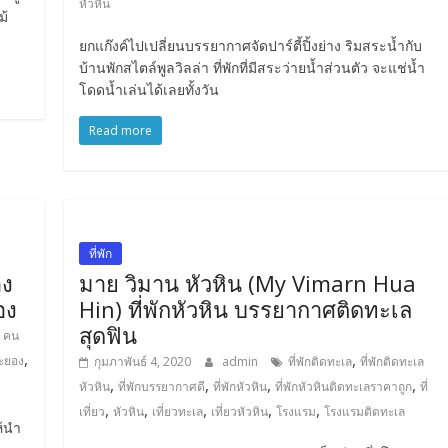
หัวหิน
ม้
ยกแก๊งค์ไปเปลี่ยนบรรยากาศจัดปาร์ตี้ปิ้งย่าง ริมสระน้ำกับ
บ้านพักสไตล์พูลวิลล่า ที่พักที่มีสระว่ายน้ำส่วนตัว จะแช่น้ำ
โดดน้ำเล่นได้เลยทั้งวัน
Read more
ที่พัก
อง
มาย วิมาน หัวหิน (My Vimarn Hua
อง
Hin) ที่พักหัวหิน บรรยากาศติดทะเล
สุดฟิน
,
คน
,
,
ระยอง
กุมภาพันธ์ 4, 2020
admin
ที่พักติดทะเล
ที่พักติดทะเล
,
,
,
,
หัวหิน
ที่พักบรรยากาศดี
ที่พักหัวหิน
ที่พักหัวหินติดทะเลราคาถูก
ที่
,
,
,
,
,
เที่ยว
หัวหิน
เที่ยวทะเล
เที่ยวหัวหิน
โรงแรม
โรงแรมติดทะเล
ห้นำ