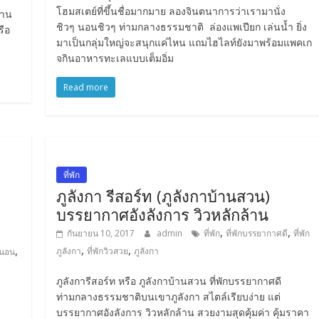
โฮมสเตย์ที่ขึ้นชื่อมากมาย ลองจินตนาการว่าเรามานั่ง
้าน
ชิวๆ นอนชิวๆ ท่ามกลางธรรมชาติ ล่องแพเปียก เล่นน้ำ ยิ่ง
ือ
มาเป็นกลุ่มใหญ่จะสนุกแค่ไหน แถมไฮไลท์ยังมาพร้อมแพคเก
จกินอาหารทะเลแบบเต็มอิ่ม
Read more
ที่พัก
ภูลังกา รีสอร์ท (ภูลังกาบ้านสวน)
บรรยากาศอังลังการ วิวหลักล้าน
,
,
กันยายน 10, 2017
admin
ที่พัก
ที่พักบรรยากาศดี
ที่พัก
,
,
,
ภูลังกา
ที่พักวิวสวย
ภูลังกา
่านอน
ภูลังการีสอร์ท หรือ ภูลังกาบ้านสวน ที่พักบรรยากาศดี
ท่ามกลางธรรมชาติบนเขาภูลังกา สไตล์เรียบง่าย แต่
บรรยากาศอังลังการ วิวหลักล้าน สวยงามสุดคุ้มค่า คุ้มราคา