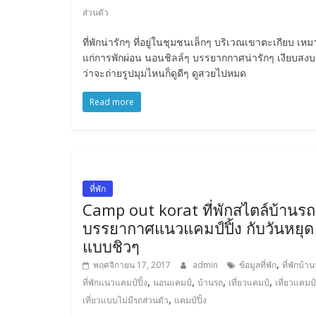
ส่วนตัว
ที่พักน่ารักๆ ที่อยู่ในชุมชนเล็กๆ บริเวณเขาตะเกียบ เหม
แก่การพักผ่อน นอนชิลล์ๆ บรรยากกาศน่ารักๆ เงียบสงบ 
ว่าจะถ่ายรูปมุมไหนก็ดูดีๆ ดูสวยไปหมด
Read more
ที่พัก
Camp out korat ที่พักสไตล์บ้านรถ
บรรยากาศแนวแคมป์ปิ้ง กับวันหยุด
แบบชิวๆ
,
พฤศจิกายน 17, 2017
admin
ข้อมูลที่พัก
ที่พักบ้า
,
,
,
,
ที่พักแนวแคมป์ปิ้ง
นอนแคมป์
บ้านรถ
เที่ยวแคมป์
เที่ยวแคมป์ป
,
เที่ยวแบบไม่มีรถส่วนตัว
แคมป์ปิ้ง