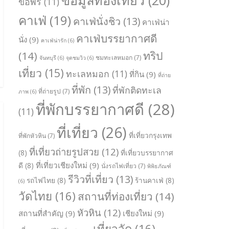
ขอพร
(11)
คาเฟ่
(19)
คาเฟ่นั่งชิว
(13)
คาเฟ่น่า
คาเฟ่บรรยากาศดี
นั่ง
(9)
คาเฟ่น่ารัก
(6)
ทริป
(14)
ชมทะเลหมอก
(7)
จันทบุรี
(6)
จุดชมวิว
(6)
เที่ยว
(15)
ทะเลหมอก
(11)
ที่กิน
(9)
ที่ถ่าย
ที่พัก
(13)
ที่พักติดทะเล
ที่ถ่ายรูป
(7)
ภาพ
(6)
ที่พักบรรยากาศดี
(28)
(11)
ที่เที่ยว
(26)
ที่เที่ยวกรุงเทพ
ที่พักหัวหิน
(7)
ที่เที่ยวถ่ายรูปสวย
(12)
(8)
ที่เที่ยวบรรยากาศ
ที่เที่ยวเชียงใหม่
(9)
ดี
(8)
นั่งรถไฟเที่ยว
(7)
พิพิธภัณฑ์
รีวิวที่เที่ยว
(13)
รถไฟไทย
(8)
ร้านคาเฟ่
(8)
(6)
วัดไทย
(16)
สถานที่ท่องเที่ยว
(14)
หัวหิน
(12)
สถานที่สำคัญ
(9)
เชียงใหม่
(9)
เที่ยววัด
(16)