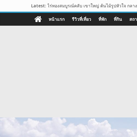
Skip
Latest:
ไร่ทองสมบูรณ์คลับ เขาใหญ่ ต้นไม้รูปหัวใจ กลาง
to
อุทยานหินเขางู อ.เมืองราชบุรี แหล่งท่องเที่ยวเช
108guide
content
เขาพระยาเดินธง จุดชมวิวพระอาทิตย์ขึ้น ชมวิวท
หน้าแรก
รีวิวที่เที่ยว
ที่พัก
ที่กิน
สถาน
นาเขา คาเฟ่ คาเฟ่สไตล์นาบันได ปากช่อง เขาใ
เว็บ
วัดสักน้อย วัดร้างสมัยอยุธยา โบราณสถาน ย่าน 
ท่อง
เที่ยว
รีวิว
การ
เดิน
ทาง
สถาน
ที่