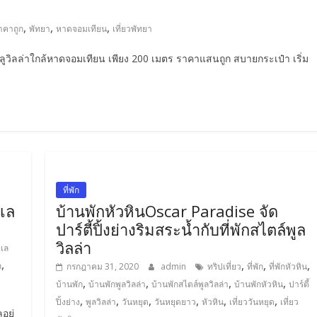
,
,
,
ราคาถูก
พัทยา
หาดจอมเทียน
เที่ยวพัทยา
ักพลูวิลล่าใกล้หาดจอมเทียน เพียง 200 เมตร ราคาแสนถูก สบายกระเป๋า เริ่ม
ที่พัก
ะเล
บ้านพักหัวหินOscar Paradise จัด
ปาร์ตี้ปิ้งย่างริมสระน้ำกับที่พักสไตล์พูล
วิลล่า
ะเล
,
,
,
,
ก
กรกฎาคม 31, 2020
admin
ทริปเที่ยว
ที่พัก
ที่พักหัวหิน
,
,
,
,
บ้านพัก
บ้านพักพูลวิลล่า
บ้านพักสไตล์พูลวิลล่า
บ้านพักหัวหิน
ปาร์ตี้
,
,
,
,
,
,
ปิ้งย่าง
พูลวิลล่า
วันหยุด
วันหยุดยาว
หัวหิน
เที่ยววันหยุด
เที่ยว
อยู่