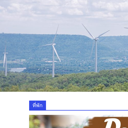
ท่อง
เที่ยว
ที่
เที่ยว
ที่
กิน
ที่พัก
มากมาย
เว็บ
ท่อง
ที่พัก
เที่ยว
รีวิว
การ
เดิน