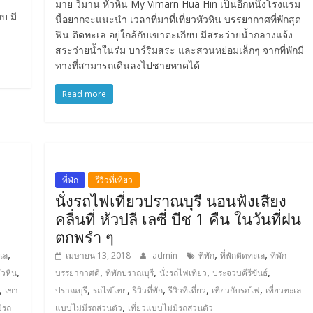
มาย วิมาน หัวหิน My Vimarn Hua Hin เป็นอีกหนึ่งโรงแรม
บ มี
นี้อยากจะแนะนำ เวลาที่มาที่เที่ยวหัวหิน บรรยากาศที่พักสุด
ฟิน ติดทะเล อยู่ใกล้กับเขาตะเกียบ มีสระว่ายน้ำกลางแจ้ง
สระว่ายน้ำในร่ม บาร์ริมสระ และสวนหย่อมเล็กๆ จากที่พักมี
ทางที่สามารถเดินลงไปชายหาดได้
Read more
ที่พัก
รีวิวที่เที่ยว
นั่งรถไฟเที่ยวปราณบุรี นอนฟังเสียง
คลื่นที่ หัวปลี เลซี่ บีช 1 คืน ในวันที่ฝน
ตกพรำ ๆ
,
,
,
เล
เมษายน 13, 2018
admin
ที่พัก
ที่พักติดทะเล
ที่พัก
,
,
,
,
,
หัวหิน
บรรยากาศดี
ที่พักปราณบุรี
นั่งรถไฟเที่ยว
ประจวบคีรีขันธ์
,
,
,
,
,
,
เขา
ปราณบุรี
รถไฟไทย
รีวิวที่พัก
รีวิวที่เที่ยว
เที่ยวกับรถไฟ
เที่ยวทะเล
,
มีรถ
แบบไม่มีรถส่วนตัว
เที่ยวแบบไม่มีรถส่วนตัว