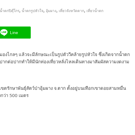
,
,
,
,
น้ำตกปิตุ๊โกร
น้ำตกรูปหัวใจ
อุ้มผาง
เที่ยวจังหวัดตาก
เที่ยวน้ำตก
Line
กมองไกลๆ แล้วจะมีลักษณะเป็นรูปตัววีคล้ายรูปหัวใจ ซึ่งเกิดจากน้ำตก
กต่อปากทำให้มีนักท่องเที่ยวหลั่งไหลเดินทางมาสัมผัสความงดงาม
งเขตรักษาพันธุ์สัตว์ป่าอุ้มผาง จ.ตาก ตั้งอยู่บนเทือกเขาดอยสามหมื่น
ูงกว่า 500 เมตร