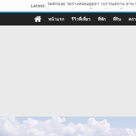
Skip
Latest:
วัดสักน้อย วัดร้างสมัยอยุธยา โบราณสถาน ย่าน 
to
ไร่ทองสมบูรณ์คลับ เขาใหญ่ ต้นไม้รูปหัวใจ กลาง
108guide
content
อุทยานหินเขางู อ.เมืองราชบุรี แหล่งท่องเที่ยวเช
หน้าแรก
รีวิวที่เที่ยว
ที่พัก
ที่กิน
สถาน
เขาพระยาเดินธง จุดชมวิวพระอาทิตย์ขึ้น ชมวิวท
เว็บ
นาเขา คาเฟ่ คาเฟ่สไตล์นาบันได ปากช่อง เขาใ
ท่อง
เที่ยว
รีวิว
การ
เดิน
ทาง
สถาน
ที่