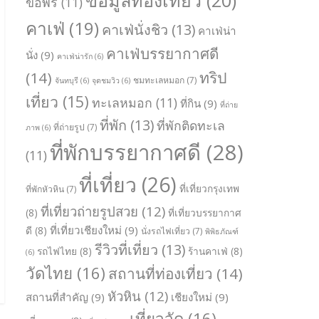
ขอพร
(11)
คาเฟ่
(19)
คาเฟ่นั่งชิว
(13)
คาเฟ่น่า
คาเฟ่บรรยากาศดี
นั่ง
(9)
คาเฟ่น่ารัก
(6)
ทริป
(14)
ชมทะเลหมอก
(7)
จันทบุรี
(6)
จุดชมวิว
(6)
เที่ยว
(15)
ทะเลหมอก
(11)
ที่กิน
(9)
ที่ถ่าย
ที่พัก
(13)
ที่พักติดทะเล
ที่ถ่ายรูป
(7)
ภาพ
(6)
ที่พักบรรยากาศดี
(28)
(11)
ที่เที่ยว
(26)
ที่เที่ยวกรุงเทพ
ที่พักหัวหิน
(7)
ที่เที่ยวถ่ายรูปสวย
(12)
(8)
ที่เที่ยวบรรยากาศ
ที่เที่ยวเชียงใหม่
(9)
ดี
(8)
นั่งรถไฟเที่ยว
(7)
พิพิธภัณฑ์
รีวิวที่เที่ยว
(13)
รถไฟไทย
(8)
ร้านคาเฟ่
(8)
(6)
วัดไทย
(16)
สถานที่ท่องเที่ยว
(14)
หัวหิน
(12)
สถานที่สำคัญ
(9)
เชียงใหม่
(9)
เที่ยววัด
(16)