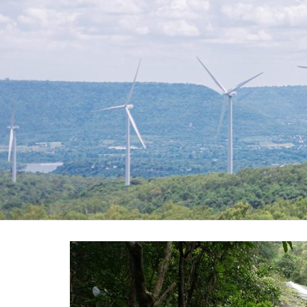
ท่อง
เที่ยว
ที่
เที่ยว
ที่
กิน
ที่พัก
มากมาย
เว็บ
ท่อง
เที่ยว
รีวิว
การ
เดิน