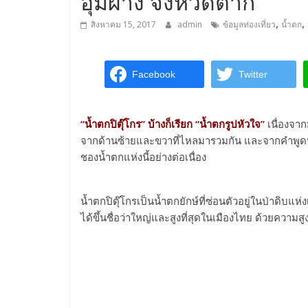
อุ้มผาง จังหวัดตาก
,
,
สิงหาคม 15, 2017
admin
ข้อมูลท่องเที่ยว
น้ำตก
Facebook
Twitter
“น้ำตกปิตุ๊โกร” บ้างก็เรียก “น้ำตกรูปหัวใจ”
เนื่องจา
จากด้านซ้ายและขวาที่ไหลมารวมกัน และจากคำพูดปา
ชองน้ำตกแห่งนี้อย่างต่อเนื่อง
น้ำตกปิตุ๊โกรเป็นน้ำตกยักษ์ที่ซ่อนตัวอยู่ในป่าดิบแห่
ได้ขึ้นชื่อว่าใหญ่และสูงที่สุดในเมืองไทย ด้วยความส