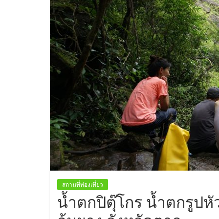
ทาง
สถาน
ที่
ท่อง
เที่ยว
ที่
เที่ยว
ที่
กิน
ที่พัก
มากมาย
สถานที่ท่องเที่ยว
น้ำตกปิตุ๊โกร น้ำตกรูปหัว