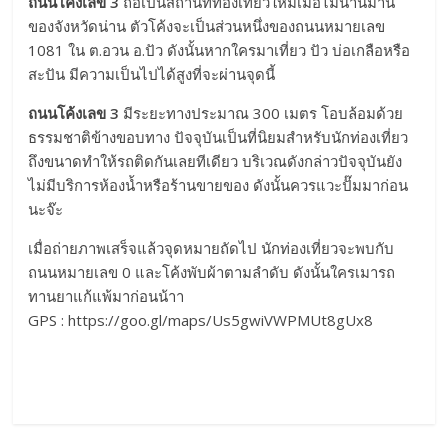
ถนนโค้งเลข 3
ถือเป็น
สถานที่ท่องเที่ยว
ใหม่เมื่อไม่นานมานี้
ของจังหวัดน่าน ตัวโค้งจะเป็นส่วนหนึ่งของถนนหมายเลข
1081 ใน ต.อวน อ.ปัว ดังนั้นหากใครมาเที่ยว ปัว บ่อเกลือหรือ
สะปัน มีความเป็นไปได้สูงที่จะผ่านจุดนี้
ถนนโค้งเลข 3
มีระยะทางประมาณ 300 เมตร โอบล้อมด้วย
ธรรมชาติข้างขอบทาง ปัจจุบันเป็นที่นิยมสำหรับนักท่องเที่ยว
ถึงขนาดทำให้รถติดกันเลยทีเดียว บริเวณดังกล่าวปัจจุบันยัง
ไม่มีบริการห้องน้ำหรือร้านขายของ ดังนั้นควรแวะปั๊มมาก่อน
นะจ๊ะ
เมื่อถ่ายภาพเสร็จแล้วจุดหมายถัดไป นักท่องเที่ยวจะพบกับ
ถนนหมายเลข 0 และโค้งพับผ้าตามลำดับ ดังนั้นใครเมารถ
ทานยาแก้แพ้มาก่อนน้าา
GPS :
https://goo.gl/maps/Us5gwiVWPMUt8gUx8