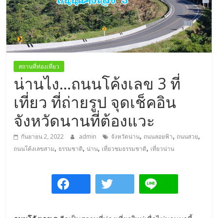
การ
เดิน
ทาง
สถาน
ที่
ท่อง
สถานที่ท่องเที่ยว
เที่ยว
น่านไง…ถนนโค้งเลข 3 ที่
ที่
เที่ยว ที่ถ่ายรูป จุดเช็คอิน
เที่ยว
ที่
จังหวัดนานที่ต้องแวะ
กิน
,
,
,
ที่พัก
กันยายน 2, 2022
admin
จังหวัดน่าน
ถนนลอยฟ้า
ถนนสวย
,
,
,
,
มากมาย
ถนนโค้งเลขสาม
ธรรมชาติ
น่าน
เที่ยวชมธรรมชาติ
เที่ยวน่าน