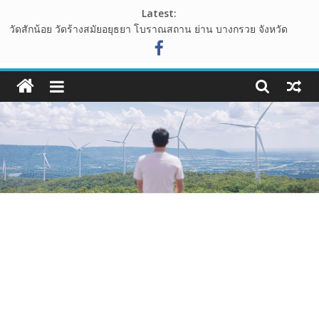
Skip
Latest:
to
วัดสักน้อย วัดร้างสมัยอยุธยา โบราณสถาน ย่าน บางกรวย จังหวัด
content
นนทบุรี
ไร่ทองสมบูรณ์คลับ เขาใหญ่ ต้นไม้รูปหัวใจ กลางทุ่งหญ้า ที่โอบล้อมไป
108guide
ด้วนขุนเขา
อุทยานหินเขางู อ.เมืองราชบุรี แหล่งท่องเที่ยวเชิงธรรมชาติ ที่น่าแวะ
เว็บ
มาเช็คอิน
เขาพระยาเดินธง จุดชมวิวพระอาทิตย์ขึ้น ชมวิวทะเลหมอก จังหวัด
ท่อง
ลพบุรี
นาเขา คาเฟ่ คาเฟ่สไตล์นาบันได ปากช่อง เขาใหญ่
เที่ยว
รีวิว
การ
เดิน
ทาง
สถาน