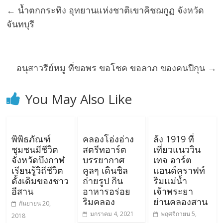
←
น้ำตกกระทิง อุทยานแห่งชาติเขาคิชฌกูฏ จังหวัด
จันทบุรี
อนุสาวรีย์หมู ที่ขอพร ขอโชค ขอลาภ ของคนปีกุน
→
You May Also Like
พิพิธภัณฑ์
คลองโอ่งอ่าง
ล้ง 1919 ที่
ชุมชนมีชีวิต
สตรีทอาร์ต
เที่ยวแนววิน
จังหวัดบึงกาฬ
บรรยากาศ
เทจ อาร์ต
เรียนรู้วิถีชีวิต
คูลๆ เดินชิล
แอนด์คราฟท์
ดั้งเดิมของชาว
ถ่ายรูป กิน
ริมแม่น้ำ
อีสาน
อาหารอร่อย
เจ้าพระยา
ริมคลอง
ย่านคลองสาน
กันยายน 20,
มกราคม 4, 2021
พฤศจิกายน 5,
2018