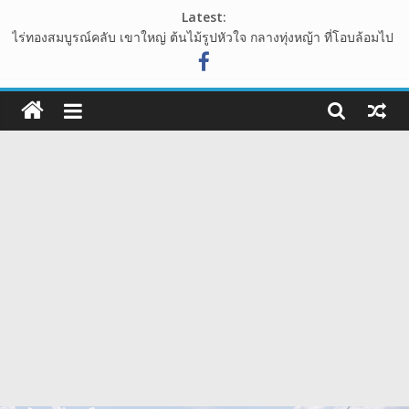
Skip
Latest:
to
ไร่ทองสมบูรณ์คลับ เขาใหญ่ ต้นไม้รูปหัวใจ กลางทุ่งหญ้า ที่โอบล้อมไป
content
ด้วนขุนเขา
อุทยานหินเขางู อ.เมืองราชบุรี แหล่งท่องเที่ยวเชิงธรรมชาติ ที่น่าแวะ
108guide
มาเช็คอิน
เขาพระยาเดินธง จุดชมวิวพระอาทิตย์ขึ้น ชมวิวทะเลหมอก จังหวัด
เว็บ
ลพบุรี
นาเขา คาเฟ่ คาเฟ่สไตล์นาบันได ปากช่อง เขาใหญ่
ท่อง
วัดสักน้อย วัดร้างสมัยอยุธยา โบราณสถาน ย่าน บางกรวย จังหวัด
นนทบุรี
เที่ยว
รีวิว
การ
เดิน
ทาง
สถาน