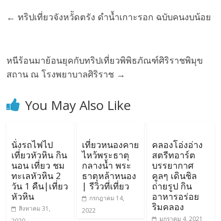
←
ทริปเที่ยวจังหวััดตรัง ดำน้ำเกาะรอก ฉบับคนงบน้อย
หนีร้อนมาย้อนยุคกับทริปเที่ยวพิพิธภัณฑ์ศิริราชพิมุข
สถาน ณ โรงพยาบาลศิริราช
→
You May Also Like
นั่งรถไฟไป
เที่ยวหนองคาย
คลองโอ่งอ่าง
เที่ยวหัวหิน กิน
ไหว้พระธาตุ
สตรีทอาร์ต
นอน เที่ยว ชม
กลางน้ำ พระ
บรรยากาศ
ทะเลหัวหิน 2
ธาตุหล้าหนอง
คูลๆ เดินชิล
วัน 1 คืน|เที่ยว
| รีวิวที่เที่ยว
ถ่ายรูป กิน
หัวหิน
อาหารอร่อย
กรกฎาคม 14,
ริมคลอง
สิงหาคม 31,
2022
มกราคม 4, 2021
2020