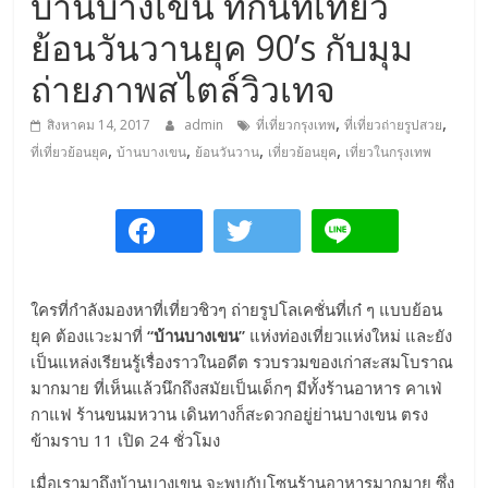
บ้านบางเขน ที่กินที่เที่ยว
การ
ย้อนวันวานยุค 90’s กับมุม
เดิน
ทาง
ถ่ายภาพสไตล์วิวเทจ
สถาน
ที่
,
,
สิงหาคม 14, 2017
admin
ที่เที่ยวกรุงเทพ
ที่เที่ยวถ่ายรูปสวย
ท่อง
,
,
,
,
ที่เที่ยวย้อนยุค
บ้านบางเขน
ย้อนวันวาน
เที่ยวย้อนยุค
เที่ยวในกรุงเทพ
เที่ยว
ที่
เที่ยว
ที่
กิน
ที่พัก
ใครที่กำลังมองหาที่เที่ยวชิวๆ ถ่ายรูปโลเคชั่นที่เก๋ ๆ แบบย้อน
มากมาย
ยุค ต้องแวะมาที่
“บ้านบางเขน”
แห่งท่องเที่ยวแห่งใหม่ และยัง
เป็นแหล่งเรียนรู้เรื่องราวในอดีต รวบรวมของเก่าสะสมโบราณ
มากมาย ที่เห็นแล้วนึกถึงสมัยเป็นเด็กๆ มีทั้งร้านอาหาร คาเฟ่
กาแฟ ร้านขนมหวาน เดินทางก็สะดวกอยู่ย่านบางเขน ตรง
ข้ามราบ 11 เปิด 24 ชั่วโมง
เมื่อเรามาถึงบ้านบางเขน จะพบกับโซนร้านอาหารมากมาย ซึ่ง