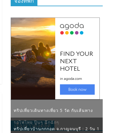
จองที่พัก
ทริปเที่ยวเดินทางเที่ยว 5 วัด กับเส้นทาง
รถไฟไทย ปู๊นๆ ฉึกฉักๆ
เรื่องราวยอดฮิต
ทริปเที่ยวบ้านกกกอด จ.กาญจนบุรี : 2 วัน 1