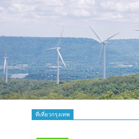
ท่อง
เที่ยว
ที่
เที่ยว
ที่
กิน
ที่พัก
มากมาย
เว็บ
ท่อง
ที่เที่ยวกรุงเทพ
เที่ยว
รีวิว
การ
เดิน