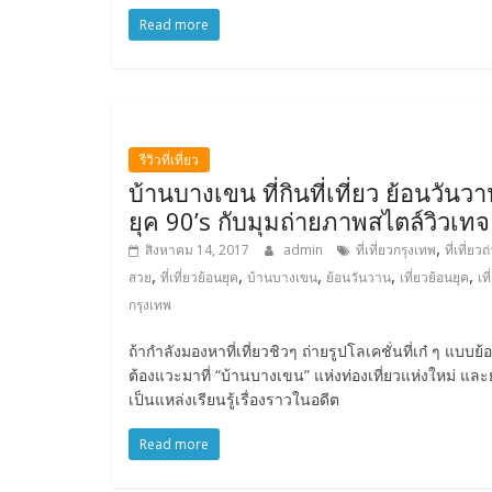
Read more
รีวิวที่เที่ยว
บ้านบางเขน ที่กินที่เที่ยว ย้อนวันว
ยุค 90’s กับมุมถ่ายภาพสไตล์วิวเทจ
,
สิงหาคม 14, 2017
admin
ที่เที่ยวกรุงเทพ
ที่เที่ยว
,
,
,
,
,
สวย
ที่เที่ยวย้อนยุค
บ้านบางเขน
ย้อนวันวาน
เที่ยวย้อนยุค
เท
กรุงเทพ
ถ้ากำลังมองหาที่เที่ยวชิวๆ ถ่ายรูปโลเคชั่นที่เก๋ ๆ แบบย้
ต้องแวะมาที่ “บ้านบางเขน” แห่งท่องเที่ยวแห่งใหม่ และย
เป็นแหล่งเรียนรู้เรื่องราวในอดีต
Read more