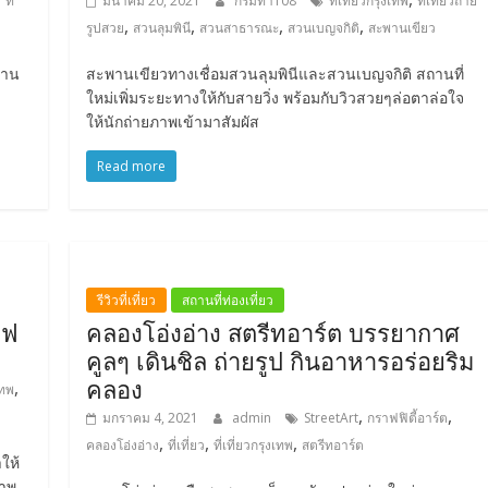
ที่
มีนาคม 20, 2021
กรมท่า108
ที่เที่ยวกรุงเทพ
ที่เที่ยวถ่าย
,
,
,
,
รูปสวย
สวนลุมพินี
สวนสาธารณะ
สวนเบญจกิติ
สะพานเขียว
พาน
สะพานเขียวทางเชื่อมสวนลุมพินีและสวนเบญจกิติ สถานที่
ใหม่เพิ่มระยะทางให้กับสายวิ่ง พร้อมกับวิวสวยๆล่อตาล่อใจ
ให้นักถ่ายภาพเข้ามาสัมผัส
Read more
รีวิวที่เที่ยว
สถานที่ท่องเที่ยว
ไฟ
คลองโอ่งอ่าง สตรีทอาร์ต บรรยากาศ
คูลๆ เดินชิล ถ่ายรูป กินอาหารอร่อยริม
คลอง
,
เทพ
,
,
มกราคม 4, 2021
admin
StreetArt
กราฟฟิตี้อาร์ต
,
,
,
คลองโอ่งอ่าง
ที่เที่ยว
ที่เที่ยวกรุงเทพ
สตรีทอาร์ต
ให้
ภาพ