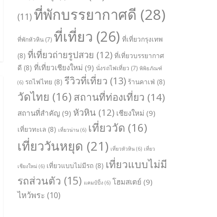
ที่พักบรรยากาศดี
(28)
(11)
ที่เที่ยว
(26)
ที่เที่ยวกรุงเทพ
ที่พักหัวหิน
(7)
ที่เที่ยวถ่ายรูปสวย
(12)
(8)
ที่เที่ยวบรรยากาศ
ที่เที่ยวเชียงใหม่
(9)
ดี
(8)
นั่งรถไฟเที่ยว
(7)
พิพิธภัณฑ์
รีวิวที่เที่ยว
(13)
รถไฟไทย
(8)
ร้านคาเฟ่
(8)
(6)
วัดไทย
(16)
สถานที่ท่องเที่ยว
(14)
หัวหิน
(12)
สถานที่สำคัญ
(9)
เชียงใหม่
(9)
เที่ยววัด
(16)
เที่ยวทะเล
(8)
เที่ยวน่าน
(6)
เที่ยววันหยุด
(21)
เที่ยวหัวหิน
(6)
เที่ยว
เที่ยวแบบไม่มี
เที่ยวแบบไม่มีรถ
(8)
เชียงใหม่
(6)
รถส่วนตัว
(15)
โฮมสเตย์
(9)
แคมป์ปิ้ง
(6)
ไหว้พระ
(10)