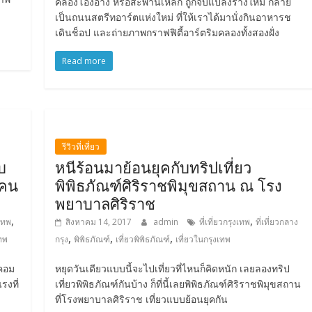
คลองโอ่งอ่าง หรือสะพานเหล็ก ถูกจับแปลงร่างใหม่ กลาย
เป็นถนนสตรีทอาร์ตแห่งใหม่ ที่ให้เราได้มานั่งกินอาหารช
เดินช็อป และถ่ายภาพกราฟฟิตี้อาร์ตริมคลองทั้งสองฝั่ง
Read more
รีวิวที่เที่ยว
บ
หนีร้อนมาย้อนยุคกับทริปเที่ยว
งคน
พิพิธภัณฑ์ศิริราชพิมุขสถาน ณ โรง
พยาบาลศิริราช
,
,
งเทพ
สิงหาคม 14, 2017
admin
ที่เที่ยวกรุงเทพ
ที่เที่ยวกลาง
,
,
,
เทพ
กรุง
พิพิธภัณฑ์
เที่ยวพิพิธภัณฑ์
เที่ยวในกรุงเทพ
 คอม
หยุดวันเดียวแบบนี้จะไปเที่ยวที่ไหนก็คิดหนัก เลยลองทริป
รงที่
เที่ยวพิพิธภัณฑ์กันบ้าง ก็ที่นี้เลยพิพิธภัณฑ์ศิริราชพิมุขสถาน
ที่โรงพยาบาลศิริราช เที่ยวแบบย้อนยุคกัน