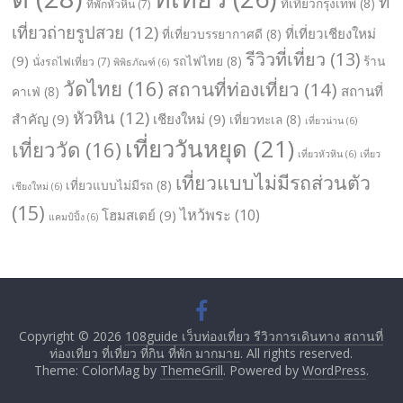
ที่
ที่เที่ยวกรุงเทพ
(8)
ที่พักหัวหิน
(7)
เที่ยวถ่ายรูปสวย
(12)
ที่เที่ยวเชียงใหม่
ที่เที่ยวบรรยากาศดี
(8)
รีวิวที่เที่ยว
(13)
(9)
รถไฟไทย
(8)
ร้าน
นั่งรถไฟเที่ยว
(7)
พิพิธภัณฑ์
(6)
วัดไทย
(16)
สถานที่ท่องเที่ยว
(14)
สถานที่
คาเฟ่
(8)
หัวหิน
(12)
สำคัญ
(9)
เชียงใหม่
(9)
เที่ยวทะเล
(8)
เที่ยวน่าน
(6)
เที่ยววันหยุด
(21)
เที่ยววัด
(16)
เที่ยวหัวหิน
(6)
เที่ยว
เที่ยวแบบไม่มีรถส่วนตัว
เที่ยวแบบไม่มีรถ
(8)
เชียงใหม่
(6)
(15)
ไหว้พระ
(10)
โฮมสเตย์
(9)
แคมป์ปิ้ง
(6)
Copyright © 2026
108guide เว็บท่องเที่ยว รีวิวการเดินทาง สถานที่
ท่องเที่ยว ที่เที่ยว ที่กิน ที่พัก มากมาย
. All rights reserved.
Theme: ColorMag by
ThemeGrill
. Powered by
WordPress
.