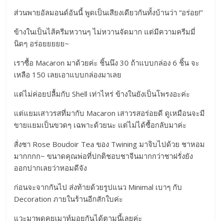
ส่วนพายอัลมอนด์อันนี้ พูดเป็นเสียงเดียวกันทั้งบ้านว่า “อร่อย!”
ข้างในเป็นไส้ครีมหวานๆ ไม่หวานจัดมาก แต่มีความครีมมี่
นิดๆ อร่อยยยยย~
เราซื้อ Macaron มาด้วยค่ะ ชิ้นนึง 30 ถ้าแบบกล่อง 6 ชิ้น จะ
เหลือ 150 เลยเอาแบบกล่องมาเลย
แต่ไม่ค่อยปลื้มกับ Shell เท่าไหร่ ข้างในยังเป็นโพรงอะค่ะ
แต่แยมเสาวรสที่มากับ Macaron เสาวรสอร่อยดี ดูเหมือนจะมี
ขายแยมเป็นขวดๆ เฉพาะด้วยนะ แต่ไม่ได้ซื้อกลับมาค่ะ
สั่งชา Rose Boudoir Tea ของ Twining มาจิบไปด้วย ชาหอม
มากกกก~ ขนาดคุณพ่อที่ปกติชอบชาจีนมากกว่าชาฝรั่งยัง
ออกปากเลยว่าหอมดีจัง
ก่อนจะจากกันไป ส่งท้ายด้วยรูปแนว Minimal เบาๆ กับ
Decoration ภายในร้านอีกสักใบค่ะ
แวะมาพูดคุยเมาท์มอยกันได้ตามนี้เลยค่ะ