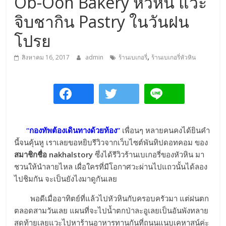
Ob-Oon Bakery หัวหิน แวะ
การ
จิบชากิน Pastry ในวันฝน
เดิน
ทาง
โปรย
สถาน
,
ที่
สิงหาคม 16, 2017
admin
ร้านเบเกอรี่
ร้านเบเกอรี่หัวหิน
ท่อง
เที่ยว
ที่
เที่ยว
ที่
กิน
“กองทัพต้องเดินทางด้วยท้อง”
เพื่อนๆ หลายคนคงได้ยินคำ
ที่พัก
นี้จนคุ้นหู เราเลยขอหยิบรีวิวจากเว็บไซต์พันทิปดอทคอม ของ
มากมาย
สมาชิกชื่อ nakhalstory
ซึ่งได้รีวิวร้านเบเกอรี่ของหัวหิน มา
ชวนให้นำลายไหล เผื่อใครที่มีโอกาศวะผ่านไปแถวนั้นได้ลอง
ไปชิมกัน จะเป็นยังไงมาดูกันเลย
พอดีเมื่ออาทิตย์ที่แล้วไปหัวหินกับครอบครัวมา แต่ฝนตก
ตลอดสามวันเลย แผนที่จะไปน้ำตกป่าละอูเลยเป็นอันพังทลาย
สุดท้ายเลยแวะไปหาร้านอาหารทานกันที่ถนนแนบเคหาสน์ค่ะ