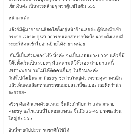
เช็กเงินค่ะ เป็นทรงคล้ายๆ พวกตู้แช่ไอติม 555
หน้าตาเค้ก
แล้วก็มีตู้มาการอนสีสดใสตั้งอยู่หน้าร้านเลยค่ะ ตู้หันหน้าเข้า
กระจก เวลาจะดูรสมาการอนเลยลำบากนิดนึง น่าจะตั้งแบบมี
ระยะให้คนเข้าไปอ่านป้ายได้ง่ายๆ หน่อย
อันนี้เป็นส่วนของโต๊ะนั่งค่ะ จะเป็นแบบเบาะยาวๆ แล้วก็มี
โต๊ะตั้งเว้นเป็นระยะๆ มีแค่สามสี่โต๊ะเอง ถ่ายมาแค่นี้
เพราะพยายามไม่ให้ติดคนอื่นๆ ในร้านอะค่ะ
วันที่ไปสั่งเป็นพวก Pastry ซะส่วนใหญ่ค่ะ เพราะดูจากคนอื่น
แล้วเห็นคนเลือกทานพวกขนมอบแนวนี้ซะเยอะ เลยคิดว่าน่า
จะอร่อย~
จริงๆ คือเค้กแพงด้วยแหละ ชิ้นนึงเก้าสิบกว่า แต่พวกพาย
Pastry อะไรแบบนี้ไม่ค่อยแพงนะ ชิ้นนึง 35-45 บาทซะส่วน
ใหญ่ค่ะ 555
อันนี้พายสัปปะรด รสชาติก็ใช้ได้