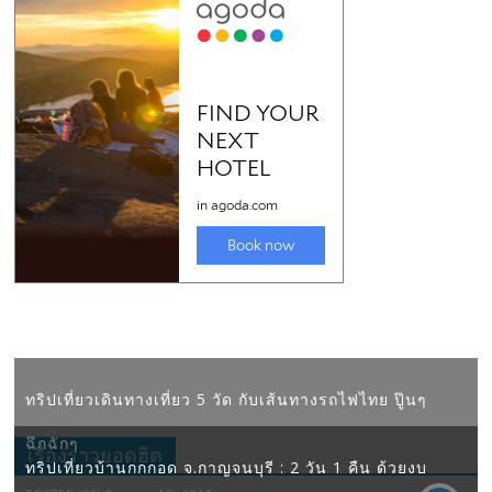
ทริปเที่ยวเดินทางเที่ยว 5 วัด กับเส้นทางรถไฟไทย ปู๊นๆ
ฉึกฉักๆ
เรื่องราวยอดฮิต
ทริปเที่ยวบ้านกกกอด จ.กาญจนบุรี : 2 วัน 1 คืน ด้วยงบ