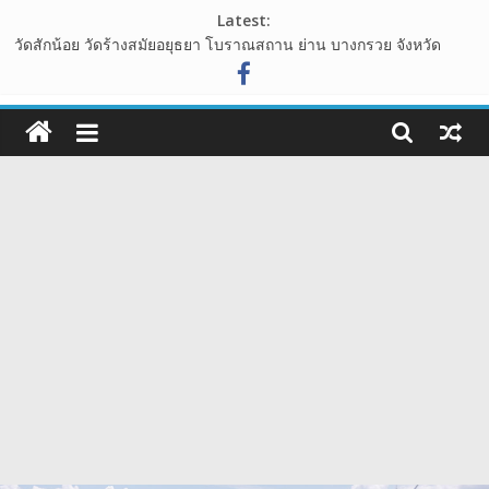
Skip
Latest:
to
วัดสักน้อย วัดร้างสมัยอยุธยา โบราณสถาน ย่าน บางกรวย จังหวัด
content
นนทบุรี
ไร่ทองสมบูรณ์คลับ เขาใหญ่ ต้นไม้รูปหัวใจ กลางทุ่งหญ้า ที่โอบล้อมไป
108guide
ด้วนขุนเขา
อุทยานหินเขางู อ.เมืองราชบุรี แหล่งท่องเที่ยวเชิงธรรมชาติ ที่น่าแวะ
เว็บ
มาเช็คอิน
เขาพระยาเดินธง จุดชมวิวพระอาทิตย์ขึ้น ชมวิวทะเลหมอก จังหวัด
ท่อง
ลพบุรี
นาเขา คาเฟ่ คาเฟ่สไตล์นาบันได ปากช่อง เขาใหญ่
เที่ยว
รีวิว
การ
เดิน
ทาง
สถาน