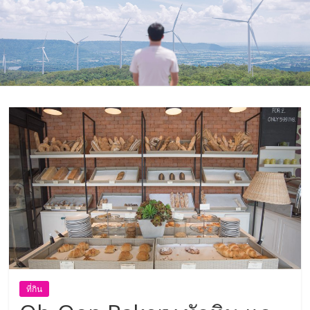
ที่
ท่อง
เที่ยว
ที่
เที่ยว
ที่
กิน
ที่พัก
มากมาย
เว็บ
ท่อง
เที่ยว
ที่กิน
รีวิว