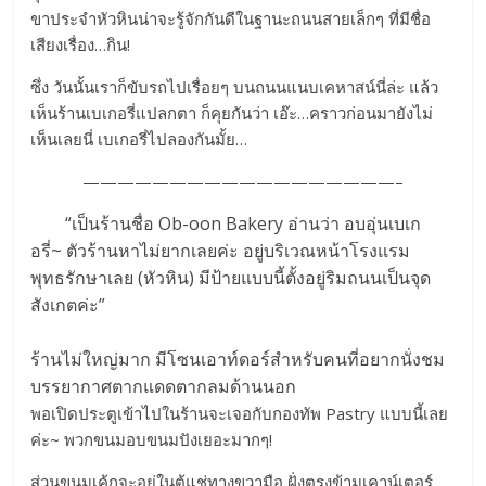
ขาประจำหัวหินน่าจะรู้จักกันดีในฐานะถนนสายเล็กๆ ที่มีชื่อ
เสียงเรื่อง…กิน!
ซึ่ง วันนั้นเราก็ขับรถไปเรื่อยๆ บนถนนแนบเคหาสน์นี่ล่ะ แล้ว
เห็นร้านเบเกอรี่แปลกตา ก็คุยกันว่า เอ๊ะ…คราวก่อนมายังไม่
เห็นเลยนี่ เบเกอรี่ไปลองกันมั้ย…
——————————————————–
“เป็นร้านชื่อ Ob-oon Bakery อ่านว่า อบอุ่นเบเก
อรี่~ ตัวร้านหาไม่ยากเลยค่ะ อยู่บริเวณหน้าโรงแรม
พุทธรักษาเลย (หัวหิน) มีป้ายแบบนี้ตั้งอยู่ริมถนนเป็นจุด
สังเกตค่ะ”
ร้านไม่ใหญ่มาก มีโซนเอาท์ดอร์สำหรับคนที่อยากนั่งชม
บรรยากาศตากแดดตากลมด้านนอก
พอเปิดประตูเข้าไปในร้านจะเจอกับกองทัพ Pastry แบบนี้เลย
ค่ะ~ พวกขนมอบขนมปังเยอะมากๆ!
ส่วนขนมเค้กจะอยู่ในตู้แช่ทางขวามือ ฝั่งตรงข้ามเคาน์เตอร์