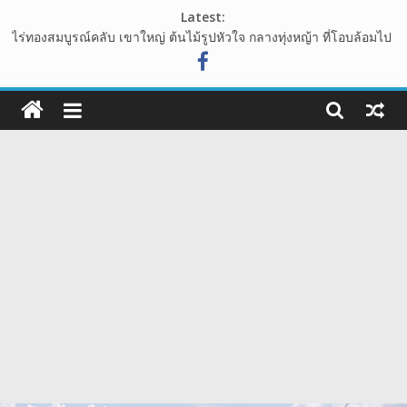
Skip
Latest:
to
ไร่ทองสมบูรณ์คลับ เขาใหญ่ ต้นไม้รูปหัวใจ กลางทุ่งหญ้า ที่โอบล้อมไป
content
ด้วนขุนเขา
อุทยานหินเขางู อ.เมืองราชบุรี แหล่งท่องเที่ยวเชิงธรรมชาติ ที่น่าแวะ
108guide
มาเช็คอิน
เขาพระยาเดินธง จุดชมวิวพระอาทิตย์ขึ้น ชมวิวทะเลหมอก จังหวัด
เว็บ
ลพบุรี
นาเขา คาเฟ่ คาเฟ่สไตล์นาบันได ปากช่อง เขาใหญ่
ท่อง
วัดสักน้อย วัดร้างสมัยอยุธยา โบราณสถาน ย่าน บางกรวย จังหวัด
นนทบุรี
เที่ยว
รีวิว
การ
เดิน
ทาง
สถาน