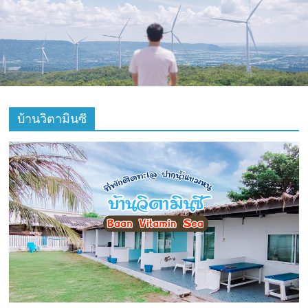
ที่
ท่อง
เที่ยว
ที่
บ้านวิตามินซี
เที่ยว
ที่
กิน
ที่พัก
มากมาย
เว็บ
ท่อง
เที่ยว
รีวิว