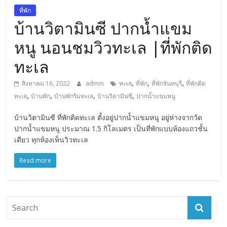
การ
ที่พัก
เดิน
บ้านวิตามินซี ปากน้ำแขม
ทาง
หนู นอนชมวิวทะเล |ที่พักติด
สถาน
ที่
ทะเล
ท่อง
เที่ยว
,
,
,
สิงหาคม 16, 2022
admin
ทะเล
ที่พัก
ที่พักจันทบุรี
ที่พักติด
ที่
,
,
,
,
ทะเล
บ้านพัก
บ้านพักริมทะเล
บ้านวิตามินซี
ปากน้ำแขมหนู
เที่ยว
ที่
บ้านวิตามินซี ที่พักติดทะเล ตั้งอยู่ปากน้ำแขมหนู อยู่ห่างจากวัด
ปากน้ำแขมหนู ประมาณ 1.5 กิโลเมตร เป็นที่พักแบบห้องแถวชั้น
กิน
เดียว ทุกห้องเห็นวิวทะเล
ที่พัก
มากมาย
Read more