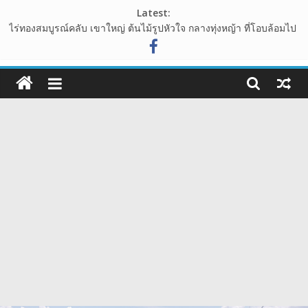
Skip
Latest:
to
ไร่ทองสมบูรณ์คลับ เขาใหญ่ ต้นไม้รูปหัวใจ กลางทุ่งหญ้า ที่โอบล้อมไป
content
ด้วนขุนเขา
อุทยานหินเขางู อ.เมืองราชบุรี แหล่งท่องเที่ยวเชิงธรรมชาติ ที่น่าแวะ
108guide
มาเช็คอิน
เขาพระยาเดินธง จุดชมวิวพระอาทิตย์ขึ้น ชมวิวทะเลหมอก จังหวัด
เว็บ
ลพบุรี
นาเขา คาเฟ่ คาเฟ่สไตล์นาบันได ปากช่อง เขาใหญ่
ท่อง
วัดสักน้อย วัดร้างสมัยอยุธยา โบราณสถาน ย่าน บางกรวย จังหวัด
นนทบุรี
เที่ยว
รีวิว
การ
เดิน
ทาง
สถาน