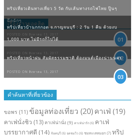
ทริปเที่ยวเดินทางเที่ยว 5 วัด กับเส้นทางรถไฟไทย ปู๊นๆ
ฉึกฉักๆ
เรื่องราวยอดฮิต
ทริปเที่ยวบ้านกกกอด จ.กาญจนบุรี : 2 วัน 1 คืน ด้วยงบ
POSTED ON สิงหาคม 13, 2017
01
1,000 บาท ไม่มีรถก็ไปได้
POSTED ON สิงหาคม 13, 2017
02
ทริปเที่ยวหน้าฝน สัมผัสธรรมชาติ ต้องมนต์เมืองน่านนคร
POSTED ON สิงหาคม 13, 2017
03
คำค้นหาที่เที่ยวข้อง
ข้อมูลท่องเที่ยว
(20)
คาเฟ่
(19)
ขอพร
(11)
คาเฟ่
คาเฟ่นั่งชิว
(13)
คาเฟ่น่านั่ง
(9)
คาเฟ่น่ารัก
(6)
ทริป
บรรยากาศดี
(14)
ชมทะเลหมอก
(7)
จันทบุรี
(6)
จุดชมวิว
(6)