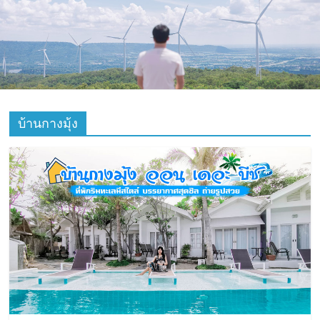
ที่
ท่อง
เที่ยว
ที่
บ้านกางมุ้ง
เที่ยว
ที่
กิน
ที่พัก
มากมาย
เว็บ
ท่อง
เที่ยว
รีวิว