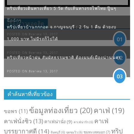
ทริปเที่ยวเดินทางเที่ยว 5 วัด กับเส้นทางรถไฟไทย ปู๊นๆ
ฉึกฉักๆ
เรื่องราวยอดฮิต
ทริปเที่ยวบ้านกกกอด จ.กาญจนบุรี : 2 วัน 1 คืน ด้วยงบ
POSTED ON สิงหาคม 13, 2017
01
1,000 บาท ไม่มีรถก็ไปได้
POSTED ON สิงหาคม 13, 2017
02
ทริปเที่ยวหน้าฝน สัมผัสธรรมชาติ ต้องมนต์เมืองน่านนคร
POSTED ON สิงหาคม 13, 2017
03
คำค้นหาที่เที่ยวข้อง
ข้อมูลท่องเที่ยว
(20)
คาเฟ่
(19)
ขอพร
(11)
คาเฟ่
คาเฟ่นั่งชิว
(13)
คาเฟ่น่านั่ง
(9)
คาเฟ่น่ารัก
(6)
ทริป
บรรยากาศดี
(14)
ชมทะเลหมอก
(7)
จันทบุรี
(6)
จุดชมวิว
(6)