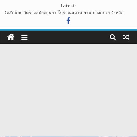
Skip
Latest:
to
วัดสักน้อย วัดร้างสมัยอยุธยา โบราณสถาน ย่าน บางกรวย จังหวัด
content
นนทบุรี
ไร่ทองสมบูรณ์คลับ เขาใหญ่ ต้นไม้รูปหัวใจ กลางทุ่งหญ้า ที่โอบล้อมไป
108guide
ด้วนขุนเขา
อุทยานหินเขางู อ.เมืองราชบุรี แหล่งท่องเที่ยวเชิงธรรมชาติ ที่น่าแวะ
เว็บ
มาเช็คอิน
เขาพระยาเดินธง จุดชมวิวพระอาทิตย์ขึ้น ชมวิวทะเลหมอก จังหวัด
ท่อง
ลพบุรี
นาเขา คาเฟ่ คาเฟ่สไตล์นาบันได ปากช่อง เขาใหญ่
เที่ยว
รีวิว
การ
เดิน
ทาง
สถาน