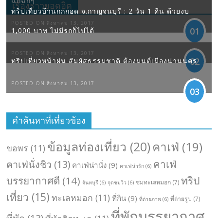
ฉึกฉักๆ
เรื่องราวยอดฮิต
ทริปเที่ยวบ้านกกกอด จ.กาญจนบุรี : 2 วัน 1 คืน ด้วยงบ
POSTED ON สิงหาคม 13, 2017
01
1,000 บาท ไม่มีรถก็ไปได้
POSTED ON สิงหาคม 13, 2017
02
ทริปเที่ยวหน้าฝน สัมผัสธรรมชาติ ต้องมนต์เมืองน่านนคร
POSTED ON สิงหาคม 13, 2017
03
คำค้นหาที่เที่ยวข้อง
ข้อมูลท่องเที่ยว
(20)
คาเฟ่
(19)
ขอพร
(11)
คาเฟ่
คาเฟ่นั่งชิว
(13)
คาเฟ่น่านั่ง
(9)
คาเฟ่น่ารัก
(6)
ทริป
บรรยากาศดี
(14)
ชมทะเลหมอก
(7)
จันทบุรี
(6)
จุดชมวิว
(6)
เที่ยว
(15)
ทะเลหมอก
(11)
ที่กิน
(9)
ที่ถ่ายรูป
(7)
ที่ถ่ายภาพ
(6)
ที่พักบรรยากาศ