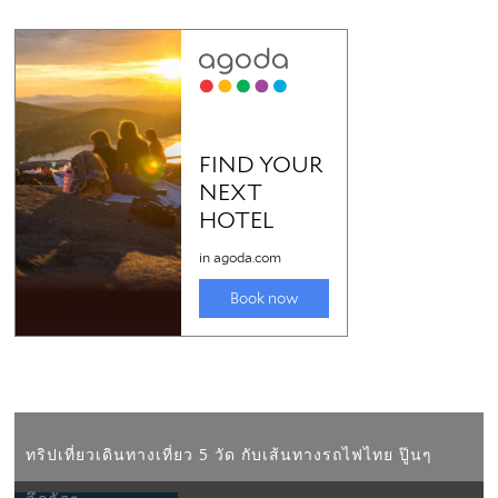
ทริปเที่ยวเดินทางเที่ยว 5 วัด กับเส้นทางรถไฟไทย ปู๊นๆ