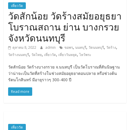
การ
เที่ยววัด
เดิน
วัดสักน้อย วัดร้างสมัยอยุธยา
ทาง
โบราณสถาน ย่าน บางกรวย
สถาน
ที่
จังหวัดนนทบุรี
ท่อง
เที่ยว
,
,
,
,
ตุลาคม 8, 2022
admin
ขอพร
นนทบุรี
วัดนนทบุรี
วัดร้าง
ที่
,
,
,
,
วัดร้างนนทบุรี
วัดไทย
เที่ยววัด
เที่ยววันหยุด
ไหว้พระ
เที่ยว
วัดสักน้อย วัดร้างบางกรวย จ.นนทบุรี เป็นวัดโบราณที่สันนิษฐาน
ที่
ว่าน่าจะเป็นวัดที่สร้างในช่วงสมัยอยุธยาตอนปลาย หรือช่วงต้น
กิน
รัตนโกสินทร์ มีอายุราวๆ 300-400 ปี
ที่พัก
มากมาย
Read more
เที่ยววัด