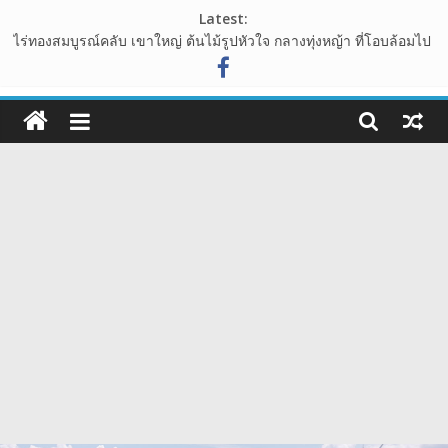
Skip
Latest:
to
ไร่ทองสมบูรณ์คลับ เขาใหญ่ ต้นไม้รูปหัวใจ กลางทุ่งหญ้า ที่โอบล้อมไป
content
ด้วนขุนเขา
อุทยานหินเขางู อ.เมืองราชบุรี แหล่งท่องเที่ยวเชิงธรรมชาติ ที่น่าแวะ
108guide
มาเช็คอิน
เขาพระยาเดินธง จุดชมวิวพระอาทิตย์ขึ้น ชมวิวทะเลหมอก จังหวัด
เว็บ
ลพบุรี
นาเขา คาเฟ่ คาเฟ่สไตล์นาบันได ปากช่อง เขาใหญ่
ท่อง
วัดสักน้อย วัดร้างสมัยอยุธยา โบราณสถาน ย่าน บางกรวย จังหวัด
นนทบุรี
เที่ยว
รีวิว
การ
เดิน
ทาง
สถาน