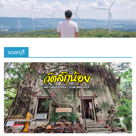
ที่
ท่อง
เที่ยว
ที่
นนทบุรี
เที่ยว
ที่
กิน
ที่พัก
มากมาย
เว็บ
ท่อง
เที่ยว
รีวิว