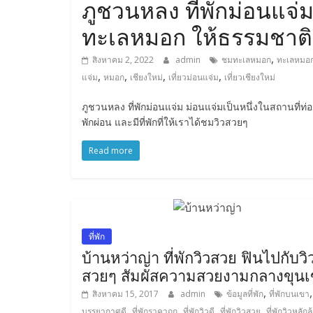
ภูชวนหลง ที่พักม่อนแจ่
ทะเลหมอก ให้ธรรมชาติ
,
สิงหาคม 2, 2022
admin
ชมทะเลหมอก
ทะเลหมอ
,
,
,
,
แจ่ม
หมอก
เชียงใหม่
เที่ยวม่อนแจ่ม
เที่ยวเชียงใหม่
ภูชวนหลง ที่พักม่อนแจ่ม ม่อนแจ่มเป็นหนึ่งในสถานที่
พักผ่อน และมีที่พักที่ให้เราได้ชมวิวสวยๆ
Read more
ที่พัก
บ้านหว่าญ่า ที่พักวิวสวย ฟินไปกับวิ
สวยๆ สัมผัสความสวยงามกลางขุน
,
สิงหาคม 15, 2017
admin
ข้อมูลที่พัก
ที่พักบนเขา
,
,
,
,
บรรยากาศดี
ที่พักราคาถูก
ที่พักวิวดี
ที่พักวิวสวย
ที่พักวิวหลักล