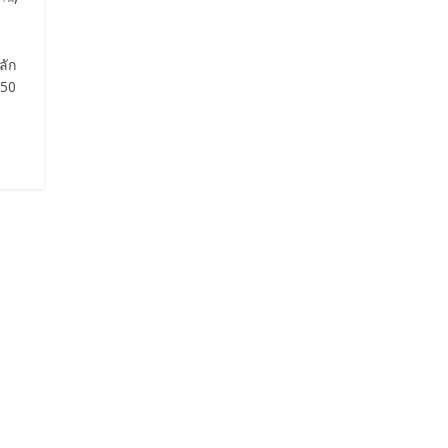
ลัก
 50