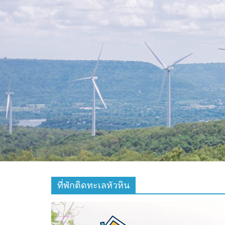
ท่อง
เที่ยว
ที่
เที่ยว
ที่
กิน
ที่พัก
มากมาย
เว็บ
ท่อง
ที่พักติดทะเลหัวหิน
เที่ยว
รีวิว
การ
เดิน