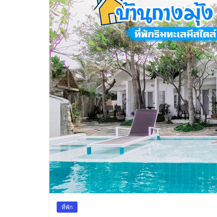
ทาง
สถาน
ที่
ท่อง
เที่ยว
ที่
เที่ยว
ที่
กิน
ที่พัก
มากมาย
ที่พัก