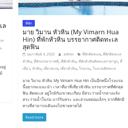
ที่พัก
ะเล
มาย วิมาน หัวหิน (My Vimarn Hua
Hin) ที่พักหัวหิน บรรยากาศติดทะเล
ะเล
สุดฟิน
,
ก
,
กุมภาพันธ์ 4, 2020
admin
ที่พักติดทะเล
ที่พักติดทะเล
,
,
,
,
หัวหิน
ที่พักบรรยากาศดี
ที่พักหัวหิน
ที่พักหัวหินติดทะเลราคาถูก
ที่
อยู่
,
,
,
,
,
เที่ยว
หัวหิน
เที่ยวทะเล
เที่ยวหัวหิน
โรงแรม
โรงแรมติดทะเล
ม้
มาย วิมาน หัวหิน My Vimarn Hua Hin เป็นอีกหนึ่งโรงแรม
นี้อยากจะแนะนำ เวลาที่มาที่เที่ยวหัวหิน บรรยากาศที่พักสุด
ฟิน ติดทะเล อยู่ใกล้กับเขาตะเกียบ มีสระว่ายน้ำกลางแจ้ง
สระว่ายน้ำในร่ม บาร์ริมสระ และสวนหย่อมเล็กๆ จากที่พักมี
ทางที่สามารถเดินลงไปชายหาดได้
Read more