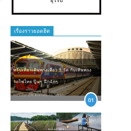
ยุโรป
เรื่องราวยอดฮิต
ทริปเที่ยวเดินทางเที่ยว 5 วัด กับเส้นทาง
รถไฟไทย ปู๊นๆ ฉึกฉักๆ
POSTED ON สิงหาคม 13, 2017
01