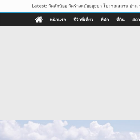
Skip
Latest:
วัดสักน้อย วัดร้างสมัยอยุธยา โบราณสถาน ย่าน 
to
ไร่ทองสมบูรณ์คลับ เขาใหญ่ ต้นไม้รูปหัวใจ กลาง
108guide
content
อุทยานหินเขางู อ.เมืองราชบุรี แหล่งท่องเที่ยวเช
หน้าแรก
รีวิวที่เที่ยว
ที่พัก
ที่กิน
สถาน
เขาพระยาเดินธง จุดชมวิวพระอาทิตย์ขึ้น ชมวิวท
เว็บ
นาเขา คาเฟ่ คาเฟ่สไตล์นาบันได ปากช่อง เขาใ
ท่อง
เที่ยว
รีวิว
การ
เดิน
ทาง
สถาน
ที่