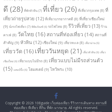
ดี
(28)
ที่เที่ยว
(26)
ที่
ที่เที่ยวกรุงเทพ
(8)
ที่พักหัวหิน
(7)
เที่ยวถ่ายรูปสวย
(12)
ที่เที่ยวเชียงใหม่
ที่เที่ยวบรรยากาศดี
(8)
รีวิวที่เที่ยว
(13)
(9)
รถไฟไทย
(8)
ร้าน
นั่งรถไฟเที่ยว
(7)
พิพิธภัณฑ์
(6)
วัดไทย
(16)
สถานที่ท่องเที่ยว
(14)
สถานที่
คาเฟ่
(8)
หัวหิน
(12)
สำคัญ
(9)
เชียงใหม่
(9)
เที่ยวทะเล
(8)
เที่ยวน่าน
(6)
เที่ยววันหยุด
(21)
เที่ยววัด
(16)
เที่ยวหัวหิน
(6)
เที่ยว
เที่ยวแบบไม่มีรถส่วนตัว
เที่ยวแบบไม่มีรถ
(8)
เชียงใหม่
(6)
(15)
ไหว้พระ
(10)
โฮมสเตย์
(9)
แคมป์ปิ้ง
(6)
Copyright © 2026
108guide เว็บท่องเที่ยว รีวิวการเดินทาง สถานที่
ท่องเที่ยว ที่เที่ยว ที่กิน ที่พัก มากมาย
. All rights reserved.