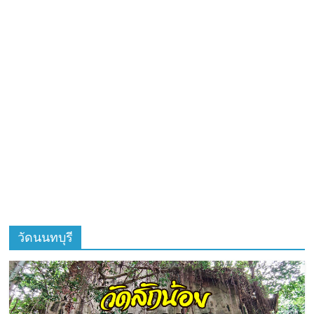
ที่
ท่อง
เที่ยว
ที่
เที่ยว
ที่
กิน
ที่พัก
มากมาย
วัดนนทบุรี
เว็บ
ท่อง
เที่ยว
รีวิว