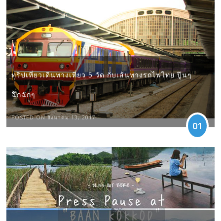
ทริปเที่ยวเดินทางเที่ยว 5 วัด กับเส้นทางรถไฟไทย ปู๊นๆ
ฉึกฉักๆ
POSTED ON สิงหาคม 13, 2017
01