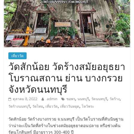
การ
เดิน
ทาง
สถาน
ที่
ท่อง
เที่ยว
ที่
เที่ยววัด
เที่ยว
วัดสักน้อย วัดร้างสมัยอยุธยา
ที่
โบราณสถาน ย่าน บางกรวย
กิน
ที่พัก
จังหวัดนนทบุรี
มากมาย
,
,
,
,
ตุลาคม 8, 2022
admin
ขอพร
นนทบุรี
วัดนนทบุรี
วัดร้าง
,
,
,
,
วัดร้างนนทบุรี
วัดไทย
เที่ยววัด
เที่ยววันหยุด
ไหว้พระ
วัดสักน้อย วัดร้างบางกรวย จ.นนทบุรี เป็นวัดโบราณที่สันนิษฐาน
ว่าน่าจะเป็นวัดที่สร้างในช่วงสมัยอยุธยาตอนปลาย หรือช่วงต้น
รัตนโกสินทร์ มีอายุราวๆ 300-400 ปี