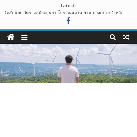
Skip
Latest:
to
วัดสักน้อย วัดร้างสมัยอยุธยา โบราณสถาน ย่าน บางกรวย จังหวัด
content
นนทบุรี
ไร่ทองสมบูรณ์คลับ เขาใหญ่ ต้นไม้รูปหัวใจ กลางทุ่งหญ้า ที่โอบล้อมไป
108guide
ด้วนขุนเขา
อุทยานหินเขางู อ.เมืองราชบุรี แหล่งท่องเที่ยวเชิงธรรมชาติ ที่น่าแวะ
เว็บ
มาเช็คอิน
เขาพระยาเดินธง จุดชมวิวพระอาทิตย์ขึ้น ชมวิวทะเลหมอก จังหวัด
ท่อง
ลพบุรี
นาเขา คาเฟ่ คาเฟ่สไตล์นาบันได ปากช่อง เขาใหญ่
เที่ยว
รีวิว
การ
เดิน
ทาง
สถาน