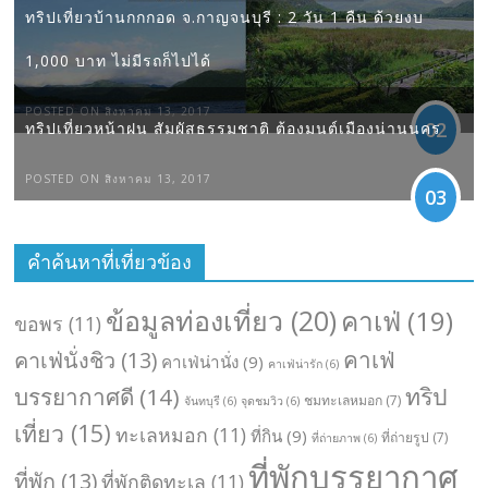
ทริปเที่ยวบ้านกกกอด จ.กาญจนบุรี : 2 วัน 1 คืน ด้วยงบ
1,000 บาท ไม่มีรถก็ไปได้
POSTED ON สิงหาคม 13, 2017
02
ทริปเที่ยวหน้าฝน สัมผัสธรรมชาติ ต้องมนต์เมืองน่านนคร
POSTED ON สิงหาคม 13, 2017
03
คำค้นหาที่เที่ยวข้อง
ข้อมูลท่องเที่ยว
(20)
คาเฟ่
(19)
ขอพร
(11)
คาเฟ่
คาเฟ่นั่งชิว
(13)
คาเฟ่น่านั่ง
(9)
คาเฟ่น่ารัก
(6)
ทริป
บรรยากาศดี
(14)
ชมทะเลหมอก
(7)
จันทบุรี
(6)
จุดชมวิว
(6)
เที่ยว
(15)
ทะเลหมอก
(11)
ที่กิน
(9)
ที่ถ่ายรูป
(7)
ที่ถ่ายภาพ
(6)
ที่พักบรรยากาศ
ที่พัก
(13)
ที่พักติดทะเล
(11)