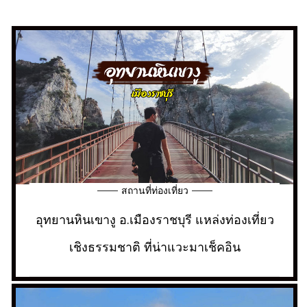
สถานที่ท่องเที่ยว
อุทยานหินเขางู อ.เมืองราชบุรี แหล่งท่องเที่ยว
เชิงธรรมชาติ ที่น่าแวะมาเช็คอิน