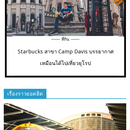
ที่กิน
Starbucks สาขา Camp Davis บรรยากาศ
เหมือนได้ไปเที่ยวยุโรป
เรื่องราวยอดฮิต