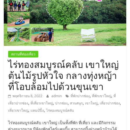
การ
เดิน
ทาง
สถาน
ที่
ท่อง
เที่ยว
ที่
สถานที่ท่องเที่ยว
เที่ยว
ไร่ทองสมบูรณ์คลับ เขาใหญ่
ที่
ต้นไม้รูปหัวใจ กลางทุ่งหญ้า
กิน
ที่พัก
ที่โอบล้อมไปด้วนขุนเขา
มากมาย
,
,
พฤศจิกายน 8, 2022
admin
ที่พักปากช่อง
ที่พักเขาใหญ่
ที่
,
,
,
,
,
,
เที่ยวปากช่อง
ที่เที่ยวเขาใหญ่
ปากช่อง
สวนสนุก
เขาใหญ่
เที่ยวปากช่อง
,
,
เที่ยวเขาใหญ่
แคมป์ปิ้ง
ไร่ทองสมบูรณ์คลับ
ไร่ทองสมบูรณ์คลับ เขาใหญ่ เป็นทั้งที่พัก ที่เที่ยว และมีกิจกรรม
ต่างๆมากมาย มีห้องพักสไตร์แคมปิ้ง สามารถปิ้งย่างหน้าบ้านได้