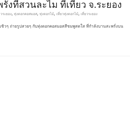
่งที่สวนละไม ที่เที่ยว จ.ระยอง
,
,
,
,
ี่ยวระยอง
ทุ่งดอกคอสมอส
ทุ่งดอกไม้
เที่ยวทุ่งดอกไม้
เที่ยวระยอง
บชิวๆ ถ่ายรูปสวยๆ กับทุ่งดอกคอสมอสสีชมพูสดใส ที่กำลังบานสะพรั่งบน