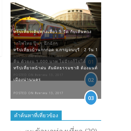
ทริปเที่ยวเดินทางเที่ยว 5 วัด กับเส้นทาง
รถไฟไทย ปู๊นๆ ฉึกฉักๆ
ทริปเที่ยวบ้านกกกอด จ.กาญจนบุรี : 2 วัน 1
POSTED ON สิงหาคม 13, 2017
01
คืน ด้วยงบ 1,000 บาท ไม่มีรถก็ไปได้
ทริปเที่ยวหน้าฝน สัมผัสธรรมชาติ ต้องมนต์
POSTED ON สิงหาคม 13, 2017
02
เมืองน่านนคร
POSTED ON สิงหาคม 13, 2017
03
คำค้นหาที่เที่ยวข้อง
ข้อมูลท่องเที่ยว
(20)