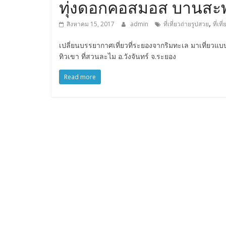
ทุ่งดอกคอสมอส บานสะพรั
,
สิงหาคม 15, 2017
admin
ที่เที่ยวถ่ายรูปสวย
ที่เท
เปลี่ยนบรรยากาศเที่ยวที่ระยองจากริมทะเล มาเที่ยวแบ
ทิวเขา ที่สวนละไม อ.วังจันทร์ จ.ระยอง
Read more