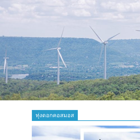
ท่อง
เที่ยว
ที่
เที่ยว
ที่
กิน
ที่พัก
มากมาย
เว็บ
ท่อง
ทุ่งดอกคอสมอส
เที่ยว
รีวิว
การ
เดิน