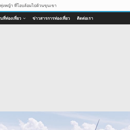
ทุ่งหญ้า ที่โอบล้อมไปด้วนขุนเขา
ิงธรรมชาติ ที่น่าแวะมาเช็คอิน
ะเลหมอก จังหวัดลพบุรี
ที่ท่องเที่ยว
ข่าวสารการท่องเที่ยว
ติดต่อเรา
หญ่
บางกรวย จังหวัดนนทบุรี