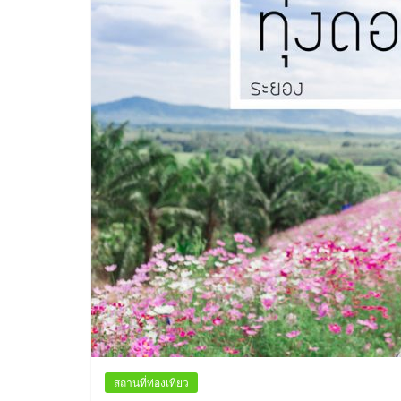
ทาง
สถาน
ที่
ท่อง
เที่ยว
ที่
เที่ยว
ที่
กิน
ที่พัก
มากมาย
สถานที่ท่องเที่ยว