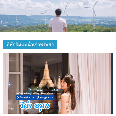
ที่
ท่อง
เที่ยว
ที่
ที่พักริมแม่น้ำเจ้าพระยา
เที่ยว
ที่
กิน
ที่พัก
มากมาย
เว็บ
ท่อง
เที่ยว
รีวิว