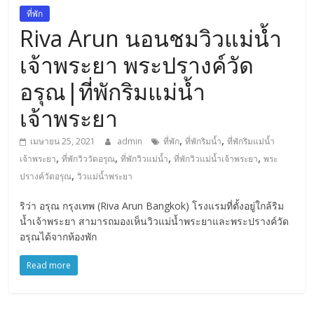
การ
ที่พัก
เดิน
Riva Arun นอนชมวิวแม่น้ำ
ทาง
เจ้าพระยา พระปรางค์วัด
สถาน
ที่
อรุณ|ที่พักริมแม่น้ำ
ท่อง
เจ้าพระยา
เที่ยว
ที่
,
,
เมษายน 25, 2021
admin
ที่พัก
ที่พักริมน้ำ
ที่พักริมแม่น้ำ
เที่ยว
,
,
,
,
เจ้าพระยา
ที่พักวิววัดอรุณ
ที่พักวิวแม่น้ำ
ที่พักวิวแม่น้ำเจ้าพระยา
พระ
ที่
,
ปรางค์วัดอรุณ
วิวแม่น้ำพระยา
กิน
ที่พัก
ริว่า อรุณ กรุงเทพ (Riva Arun Bangkok) โรงแรมที่ตั้งอยู่ใกล้ริม
มากมาย
น้ำเจ้าพระยา สามารถมองเห็นวิวแม่น้ำพระยาและพระปรางค์วัด
อรุณได้จากห้องพัก
Read more