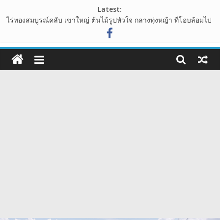
Skip
Latest:
to
ไร่ทองสมบูรณ์คลับ เขาใหญ่ ต้นไม้รูปหัวใจ กลางทุ่งหญ้า ที่โอบล้อมไป
content
ด้วนขุนเขา
อุทยานหินเขางู อ.เมืองราชบุรี แหล่งท่องเที่ยวเชิงธรรมชาติ ที่น่าแวะ
108guide
มาเช็คอิน
เขาพระยาเดินธง จุดชมวิวพระอาทิตย์ขึ้น ชมวิวทะเลหมอก จังหวัด
เว็บ
ลพบุรี
นาเขา คาเฟ่ คาเฟ่สไตล์นาบันได ปากช่อง เขาใหญ่
ท่อง
วัดสักน้อย วัดร้างสมัยอยุธยา โบราณสถาน ย่าน บางกรวย จังหวัด
นนทบุรี
เที่ยว
รีวิว
การ
เดิน
ทาง
สถาน