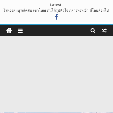
Skip
Latest:
to
ไร่ทองสมบูรณ์คลับ เขาใหญ่ ต้นไม้รูปหัวใจ กลางทุ่งหญ้า ที่โอบล้อมไป
content
ด้วนขุนเขา
อุทยานหินเขางู อ.เมืองราชบุรี แหล่งท่องเที่ยวเชิงธรรมชาติ ที่น่าแวะ
108guide
มาเช็คอิน
เขาพระยาเดินธง จุดชมวิวพระอาทิตย์ขึ้น ชมวิวทะเลหมอก จังหวัด
เว็บ
ลพบุรี
นาเขา คาเฟ่ คาเฟ่สไตล์นาบันได ปากช่อง เขาใหญ่
ท่อง
วัดสักน้อย วัดร้างสมัยอยุธยา โบราณสถาน ย่าน บางกรวย จังหวัด
นนทบุรี
เที่ยว
รีวิว
การ
เดิน
ทาง
สถาน