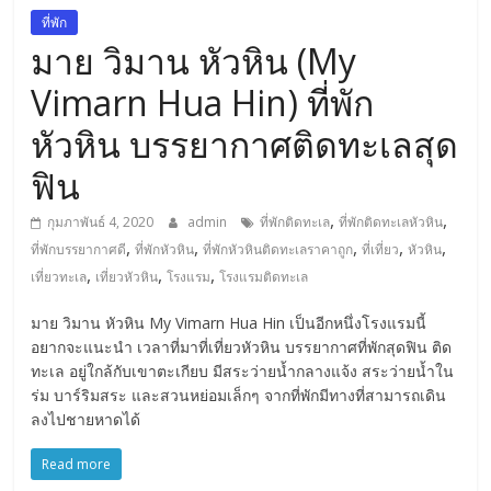
การ
ที่พัก
เดิน
มาย วิมาน หัวหิน (My
ทาง
Vimarn Hua Hin) ที่พัก
สถาน
ที่
หัวหิน บรรยากาศติดทะเลสุด
ท่อง
ฟิน
เที่ยว
ที่
,
,
กุมภาพันธ์ 4, 2020
admin
ที่พักติดทะเล
ที่พักติดทะเลหัวหิน
เที่ยว
,
,
,
,
,
ที่พักบรรยากาศดี
ที่พักหัวหิน
ที่พักหัวหินติดทะเลราคาถูก
ที่เที่ยว
หัวหิน
ที่
,
,
,
เที่ยวทะเล
เที่ยวหัวหิน
โรงแรม
โรงแรมติดทะเล
กิน
ที่พัก
มาย วิมาน หัวหิน My Vimarn Hua Hin เป็นอีกหนึ่งโรงแรมนี้
มากมาย
อยากจะแนะนำ เวลาที่มาที่เที่ยวหัวหิน บรรยากาศที่พักสุดฟิน ติด
ทะเล อยู่ใกล้กับเขาตะเกียบ มีสระว่ายน้ำกลางแจ้ง สระว่ายน้ำใน
ร่ม บาร์ริมสระ และสวนหย่อมเล็กๆ จากที่พักมีทางที่สามารถเดิน
ลงไปชายหาดได้
Read more