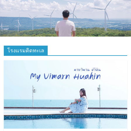
ที่
ท่อง
เที่ยว
ที่
โรงแรมติดทะเล
เที่ยว
ที่
กิน
ที่พัก
มากมาย
เว็บ
ท่อง
เที่ยว
รีวิว