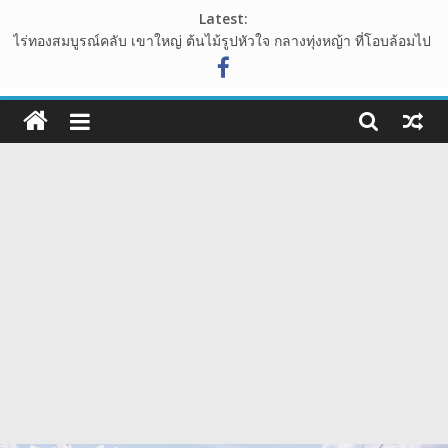
Skip
Latest:
to
ไร่ทองสมบูรณ์คลับ เขาใหญ่ ต้นไม้รูปหัวใจ กลางทุ่งหญ้า ที่โอบล้อมไป
content
ด้วนขุนเขา
อุทยานหินเขางู อ.เมืองราชบุรี แหล่งท่องเที่ยวเชิงธรรมชาติ ที่น่าแวะ
108guide
มาเช็คอิน
เขาพระยาเดินธง จุดชมวิวพระอาทิตย์ขึ้น ชมวิวทะเลหมอก จังหวัด
เว็บ
ลพบุรี
นาเขา คาเฟ่ คาเฟ่สไตล์นาบันได ปากช่อง เขาใหญ่
ท่อง
วัดสักน้อย วัดร้างสมัยอยุธยา โบราณสถาน ย่าน บางกรวย จังหวัด
นนทบุรี
เที่ยว
รีวิว
การ
เดิน
ทาง
สถาน