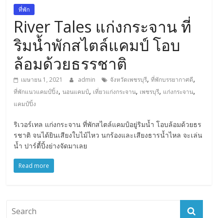
การ
ที่พัก
เดิน
River Tales แก่งกระจาน ที่
ทาง
ริมน้ำพักสไตล์แคมป์ โอบ
สถาน
ที่
ล้อมด้วยธรรชาติ
ท่อง
เที่ยว
,
,
เมษายน 1, 2021
admin
จังหวัดเพชรบุรี
ที่พักบรรยากาศดี
ที่
,
,
,
,
,
ที่พักแนวแคมป์ปิ้ง
นอนแคมป์
เที่ยวแก่งกระจาน
เพชรบุรี
แก่งกระจาน
เที่ยว
แคมป์ปิ้ง
ที่
กิน
ริเวอร์เทล แก่งกระจาน ที่พักสไตล์แคมป์อยู่ริมน้ำ โอบล้อมด้วยธร
รชาติ จนได้ยินเสียงใบไม้ไหว นกร้องและเสียงธารน้ำไหล จะเล่น
ที่พัก
น้ำ ปาร์ตี้ปิ้งย่างจัดมาเลย
มากมาย
Read more