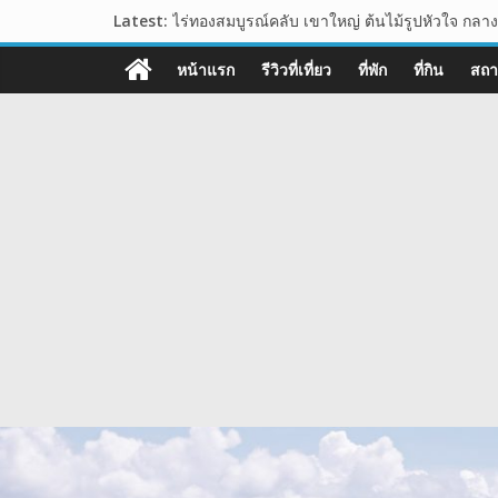
Skip
Latest:
ไร่ทองสมบูรณ์คลับ เขาใหญ่ ต้นไม้รูปหัวใจ กลาง
to
อุทยานหินเขางู อ.เมืองราชบุรี แหล่งท่องเที่ยวเช
108guide
content
เขาพระยาเดินธง จุดชมวิวพระอาทิตย์ขึ้น ชมวิวท
หน้าแรก
รีวิวที่เที่ยว
ที่พัก
ที่กิน
สถาน
นาเขา คาเฟ่ คาเฟ่สไตล์นาบันได ปากช่อง เขาใ
เว็บ
วัดสักน้อย วัดร้างสมัยอยุธยา โบราณสถาน ย่าน 
ท่อง
เที่ยว
รีวิว
การ
เดิน
ทาง
สถาน
ที่