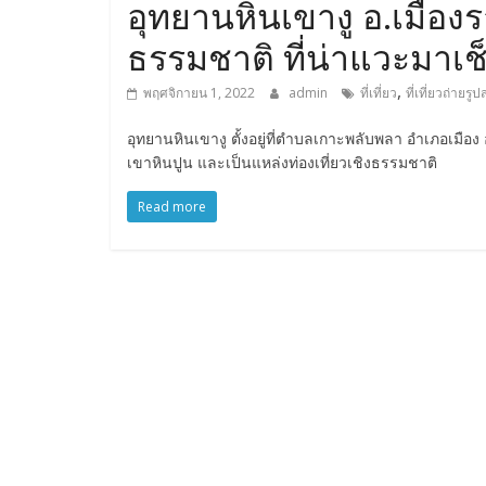
อุทยานหินเขางู อ.เมืองรา
ธรรมชาติ ที่น่าแวะมาเช
,
พฤศจิกายน 1, 2022
admin
ที่เที่ยว
ที่เที่ยวถ่ายรู
อุทยานหินเขางู ตั้งอยู่ที่ตำบลเกาะพลับพลา อำเภอเมื
เขาหินปูน และเป็นแหล่งท่องเที่ยวเชิงธรรมชาติ
Read more